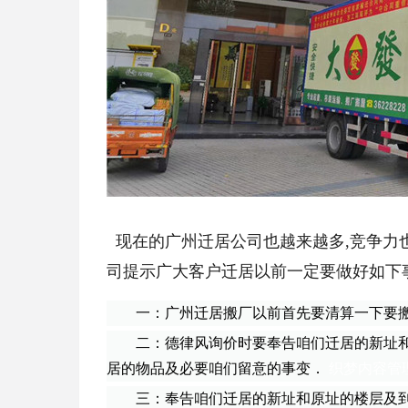
现在的
广州
迁居公司也越来越多
,竞争力
司提示广大客户迁居以前一定要做好如下
一：
广州
迁居搬厂以前首先要清算一下要
二：德律风询价时要奉告咱们迁居的新址和
居的物品及必要咱们留意的事变．
织梦内容管
三：奉告咱们迁居的新址和原址的楼层及到