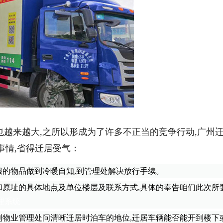
也越来越大,之所以形成为了许多不正当的竞争行动,
广州
事情
,省得迁居受气：
搬的物品做到冷暖自知
,到管理处解决放行手续。
原址的具体地点及单位楼层及联系方式
,具体的奉告咱们此次所
理系统
物业管理处问清晰迁居时泊车的地位
,迁居车辆能否能开到楼下