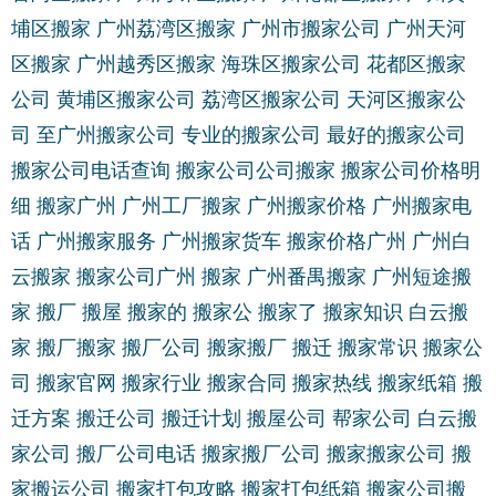
埔区搬家
广州荔湾区搬家
广州市搬家公司
广州天河
区搬家
广州越秀区搬家
海珠区搬家公司
花都区搬家
公司
黄埔区搬家公司
荔湾区搬家公司
天河区搬家公
司
至广州搬家公司
专业的搬家公司
最好的搬家公司
搬家公司电话查询
搬家公司公司搬家
搬家公司价格明
细
搬家广州
广州工厂搬家
广州搬家价格
广州搬家电
话
广州搬家服务
广州搬家货车
搬家价格广州
广州白
云搬家
搬家公司广州
搬家
广州番禺搬家
广州短途搬
家
搬厂
搬屋
搬家的
搬家公
搬家了
搬家知识
白云搬
家
搬厂搬家
搬厂公司
搬家搬厂
搬迁
搬家常识
搬家公
司
搬家官网
搬家行业
搬家合同
搬家热线
搬家纸箱
搬
迁方案
搬迁公司
搬迁计划
搬屋公司
帮家公司
白云搬
家公司
搬厂公司电话
搬家搬厂公司
搬家搬家公司
搬
家搬运公司
搬家打包攻略
搬家打包纸箱
搬家公司搬