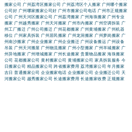
TAG标签：
广州搬家公司
长途货运
广州搬家公司_
广州搬家公司
好
广州有哪些搬家公司
广州越秀区搬家公司
花都区搬家公司电话
黄埔区搬家公司电话
哪个搬家公司比较好
天河区搬家公司电话
搬
家公司搬家要多少钱
搬家公司搬家怎么收费
搬家公司异地搬家收
费
番禺搬家公司电话号码
广州白云搬家公司电话
广州搬家公司好
又便宜
广州搬家公司价格服务
广州搬家公司哪家便宜
广州搬家公
司哪家好啊
广州搬家公司哪家最好
广州搬家公司如何收费
广州比
较好的搬家公司
广州大型机器移位安装
广州的搬家公司哪家好
广
州黄埔搬家公司电话
广州居民住宅搬家价格
广州荔湾搬家公司电
话
广州市白云区搬家公司
广州市花都区搬家公司
广州天河搬家公
司电话
天河区搬家公司哪家好
一般搬家公司怎么收费
搬家公司搬
家一般多少钱
广州天河搬家公司哪家好
搬家公司搬一次家需要多
少钱
搬家公司怎么收费
搬家公司长途搬家
附近搬家公司电话
钢
琴搬家注意事项
高端搬家公司电话
工厂搬迁对联大全
广州白云搬
家公司
广州搬家搬家公司
广州搬家打包服务
广州搬家公司搬家
广州搬家公司报价
广州搬家公司便宜
广州搬家公司大全
广州搬家
公司费用
广州搬家公司价格
广州搬家公司价钱
广州搬家公司哪家
广州搬家公司排名
广州搬家公司收费
广州搬家公司推荐
广州搬家
哪个便宜
广州搬家哪家便宜
广州搬家运输公司
广州搬屋公司电话
广州搬屋公司价格
广州便宜搬家公司
广州吊车出租公司
广州番禺
搬家公司
广州钢琴搬运公司
广州高端搬家公司
广州个人搬家公司