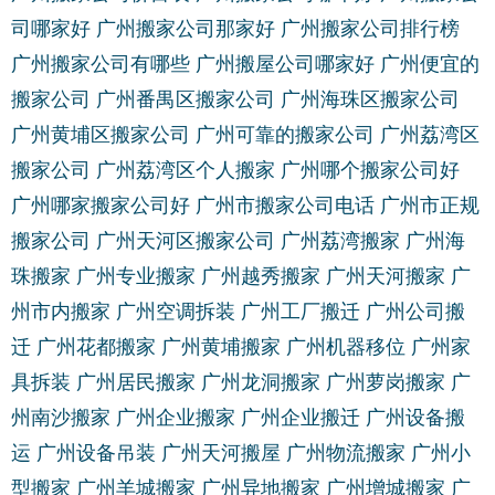
司哪家好
广州搬家公司那家好
广州搬家公司排行榜
广州搬家公司有哪些
广州搬屋公司哪家好
广州便宜的
搬家公司
广州番禺区搬家公司
广州海珠区搬家公司
广州黄埔区搬家公司
广州可靠的搬家公司
广州荔湾区
搬家公司
广州荔湾区个人搬家
广州哪个搬家公司好
广州哪家搬家公司好
广州市搬家公司电话
广州市正规
搬家公司
广州天河区搬家公司
广州荔湾搬家
广州海
珠搬家
广州专业搬家
广州越秀搬家
广州天河搬家
广
州市内搬家
广州空调拆装
广州工厂搬迁
广州公司搬
迁
广州花都搬家
广州黄埔搬家
广州机器移位
广州家
具拆装
广州居民搬家
广州龙洞搬家
广州萝岗搬家
广
州南沙搬家
广州企业搬家
广州企业搬迁
广州设备搬
运
广州设备吊装
广州天河搬屋
广州物流搬家
广州小
型搬家
广州羊城搬家
广州异地搬家
广州增城搬家
广