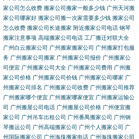
家公司怎么收费
搬家公司搬家一般多少钱
广州天河搬
家公司哪家好
搬家公司搬一次家需要多少钱
搬家公司
怎么收费
搬家公司长途搬家
附近搬家公司电话
钢琴
搬家注意事项
高端搬家公司电话
工厂搬迁对联大全
广州白云搬家公司
广州搬家搬家公司
广州搬家打包服
务
广州搬家公司搬家
广州搬家公司报价
广州搬家公
司便宜
广州搬家公司大全
广州搬家公司费用
广州搬
家公司价格
广州搬家公司价钱
广州搬家公司哪家
广
州搬家公司排名
广州搬家公司收费
广州搬家公司推荐
广州搬家哪个便宜
广州搬家哪家便宜
广州搬家运输公
司
广州搬屋公司电话
广州搬屋公司价格
广州便宜搬
家公司
广州吊车出租公司
广州番禺搬家公司
广州钢
琴搬运公司
广州高端搬家公司
广州个人搬家公司
广
州国际搬家公司
广州海珠搬家电话
广州海珠搬家公司