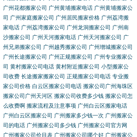
广州花都搬家公司
广州黄埔搬家电话
广州黄埔搬家公
司
广州家庭搬家公司
广州居民搬家价格
广州荔湾搬
家电话
广州荔湾搬家公司
广州龙洞搬家公司
广州南
沙搬家公司
广州天河搬家电话
广州天河搬家公司
广
州兄弟搬家公司
广州越秀搬家公司
广州增城搬家公司
广州长途搬家公司
广州正规搬家公司
广州专业搬家公
司
黄村搬家公司电话
黄村附近搬家公司
小型搬家公
司收费
长途搬家搬家公司
正规搬家公司电话
专业搬
家公司价格
白云区搬家公司电话
搬家公司广州海珠区
搬家公司广州天河区
搬家公司收费多少钱
搬家公司怎
么收费啊
搬家流程及注意事项
广州白云区搬家电话
广州白云区搬家公司
广州搬家多少钱一次
广州搬家公
司的电话
广州搬家公司多少钱
广州搬家公司官方网
广州搬家公司价目表
广州搬家公司哪个好
广州搬家公