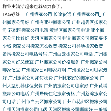
样业主清洁起来也就省力多了。
TAG标签：
广州搬家公司
长途货运
广州搬家公司_
广
州搬家公司好
广州有哪些搬家公司
广州越秀区搬家公
司
花都区搬家公司电话
黄埔区搬家公司电话
哪个搬
家公司比较好
天河区搬家公司电话
搬家公司搬家要多
少钱
搬家公司搬家怎么收费
搬家公司异地搬家收费
番禺搬家公司电话号码
广州白云搬家公司电话
广州搬
家公司好又便宜
广州搬家公司价格服务
广州搬家公司
哪家便宜
广州搬家公司哪家好啊
广州搬家公司哪家最
好
广州搬家公司如何收费
广州比较好的搬家公司
广
州大型机器移位安装
广州的搬家公司哪家好
广州黄埔
搬家公司电话
广州居民住宅搬家价格
广州荔湾搬家公
司电话
广州市白云区搬家公司
广州市花都区搬家公司
广州天河搬家公司电话
天河区搬家公司哪家好
一般搬