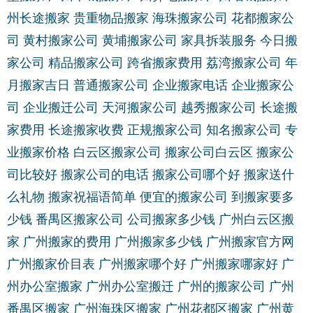
州长途搬家
贵重物品搬家
海珠搬家公司
花都搬家公
司
黄村搬家公司
黄埔搬家公司
家具拆装服务
今日搬
家公司
精品搬家公司
跨省搬家费用
荔湾搬家公司
年
月搬家吉日
普通搬家公司
企业搬家电话
企业搬家公
司
企业搬迁公司
天河搬家公司
越秀搬家公司
长途搬
家费用
长途搬家收费
正规搬家公司
知名搬家公司
专
业搬家价格
白云区搬家公司
搬家公司白云区
搬家公
司比较好
搬家公司的电话
搬家公司哪个好
搬家送什
么礼物
搬家祝福语简单
便宜的搬家公司
到搬家要多
少钱
番禺区搬家公司
公司搬家多少钱
广州白云区搬
家
广州搬家的费用
广州搬家多少钱
广州搬家官方网
广州搬家价目表
广州搬家哪个好
广州搬家哪家好
广
州办公室搬家
广州办公室搬迁
广州的搬家公司
广州
番禺区搬家
广州海珠区搬家
广州花都区搬家
广州黄