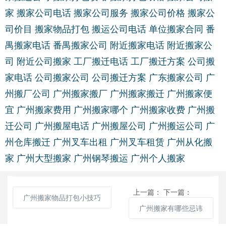
家
搬家公司电话
搬家公司服务
搬家公司价格
搬家公
司价目
搬家物品打包
搬运公司电话
单位搬家合同
番
禺搬家电话
番禺搬家公司
附近搬家电话
附近搬家公
司
附近公司搬家
工厂搬迁电话
工厂搬迁方案
公司搬
家电话
公司搬家公司
公司搬迁方案
广东搬家公司
广
州搬厂公司
广州搬家搬厂
广州搬家搬迁
广州搬家便
宜
广州搬家费用
广州搬家哪个
广州搬家收费
广州搬
迁公司
广州搬屋电话
广州搬屋公司
广州搬运公司
广
州仓库搬迁
广州叉车出租
广州叉车租赁
广州从化搬
家
广州大型搬家
广州钢琴搬运
广州个人搬家
上一篇：
下一篇：
广州搬家物品打包小技巧
广州搬家有哪些忌讳