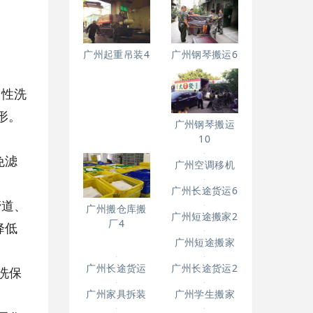
广州吊装起重7
中性洗
广州钢琴搬运6
广州起重吊装4
形。
免滤
广州钢琴搬运
10
管道、
降低
广州搬仓库搬
广州空调移机
厂4
洗保