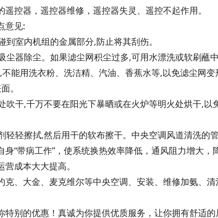
的遥控器，遥控器维修，遥控器失灵、遥控不起作用。
意见:
别碰到室内机组的金属部分,防止将其刮伤。
动吸尘器除尘。如果滤尘网积尘过多,可用水漂洗或软刷蘸
上,不能用洗衣粉、洗洁精、汽油、香蕉水等,以免滤尘网变
表面。
凉处吹干,千万不要在阳光下暴晒或在火炉等明火处烘干,以
洁剂轻轻擦拭,然后用干的软布擦干。中央空调风道清洗的
自身“带病工作”，使系统换热效率降低，通风阻力增大，
运营成本大大提高。
约克、大金、麦克维尔等中央空调、安装、维修加氨、清
你特别的优惠！真诚为你提供优质服务，让你拥有舒适的