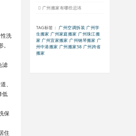
搬家过程中出现物品损坏该
搬家当天注意事项有哪些
搬家时搬运图书注意事项细
中性洗
广州个人搬家注意事项有哪
形。
下雨天搬家注意事项有哪些
广州搬家需要什么样车型适
免滤
搬家后家具的搭配以及怎样
管道、
搬家整理物品有诀窍吗
降低
日式搬家的服务特点
广州搬家公司损坏物品怎么
洗保
广州搬家物品打包小技巧
广州搬家后客厅的卫生打扫
居住