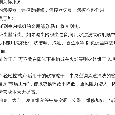
剂为你服务。
的遥控器，遥控器维修，遥控器失灵、遥控不起作用。
意见:
别碰到室内机组的金属部分,防止将其刮伤。
动吸尘器除尘。如果滤尘网积尘过多,可用水漂洗或软刷蘸
上,不能用洗衣粉、洗洁精、汽油、香蕉水等,以免滤尘网变
表面。
凉处吹干,千万不要在阳光下暴晒或在火炉等明火处烘干,以
洁剂轻轻擦拭,然后用干的软布擦干。中央空调风道清洗的
自身“带病工作”，使系统换热效率降低，通风阻力增大，
运营成本大大提高。
约克、大金、麦克维尔等中央空调、安装、维修加氨、清