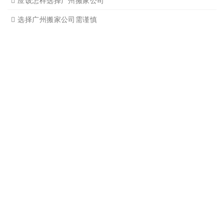
广州单位搬家2
广州个人搬家
广州学生搬家2
广州长途货运8
搬家必读
广州搬家禁忌须知