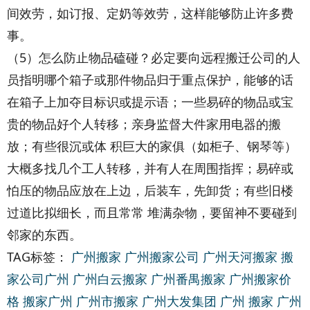
间效劳，如订报、定奶等效劳，这样能够防止许多费
事。
（5）怎么防止物品磕碰？必定要向远程搬迁公司的人
员指明哪个箱子或那件物品归于重点保护，能够的话
在箱子上加夺目标识或提示语；一些易碎的物品或宝
贵的物品好个人转移；亲身监督大件家用电器的搬
放；有些很沉或体 积巨大的家俱（如柜子、钢琴等）
大概多找几个工人转移，并有人在周围指挥；易碎或
怕压的物品应放在上边，后装车，先卸货；有些旧楼
过道比拟细长，而且常常 堆满杂物，要留神不要碰到
邻家的东西。
TAG标签：
广州搬家
广州搬家公司
广州天河搬家
搬
家公司广州
广州白云搬家
广州番禺搬家
广州搬家价
格
搬家广州
广州市搬家
广州大发集团
广州 搬家
广州