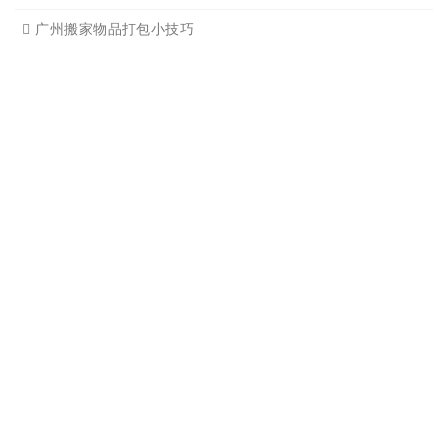
广州个人搬家注意事项有哪
下雨天搬家注意事项有哪些
广州搬家需要什么样车型适
搬家后家具的搭配以及怎样
搬家整理物品有诀窍吗
日式搬家的服务特点
广州搬家公司损坏物品怎么
广州搬家物品打包小技巧
广州搬家后客厅的卫生打扫
广州搬家有哪些忌讳
TAG标签：
广州搬家公司
广州荔湾搬家
广州海珠搬家
广州专业
搬家
广州越秀搬家
广州天河搬家
广州市内搬家
广州空调拆装
广