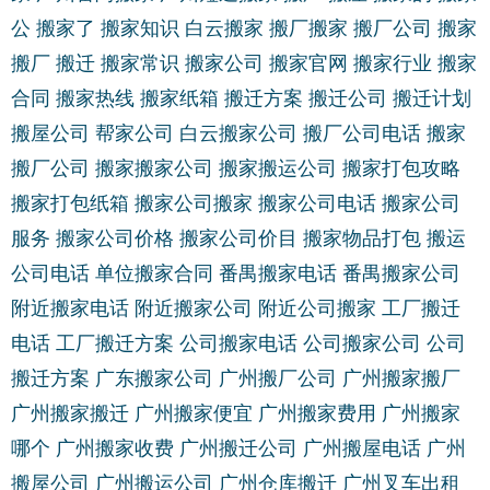
公
搬家了
搬家知识
白云搬家
搬厂搬家
搬厂公司
搬家
搬厂
搬迁
搬家常识
搬家公司
搬家官网
搬家行业
搬家
合同
搬家热线
搬家纸箱
搬迁方案
搬迁公司
搬迁计划
搬屋公司
帮家公司
白云搬家公司
搬厂公司电话
搬家
搬厂公司
搬家搬家公司
搬家搬运公司
搬家打包攻略
搬家打包纸箱
搬家公司搬家
搬家公司电话
搬家公司
服务
搬家公司价格
搬家公司价目
搬家物品打包
搬运
公司电话
单位搬家合同
番禺搬家电话
番禺搬家公司
附近搬家电话
附近搬家公司
附近公司搬家
工厂搬迁
电话
工厂搬迁方案
公司搬家电话
公司搬家公司
公司
搬迁方案
广东搬家公司
广州搬厂公司
广州搬家搬厂
广州搬家搬迁
广州搬家便宜
广州搬家费用
广州搬家
哪个
广州搬家收费
广州搬迁公司
广州搬屋电话
广州
搬屋公司
广州搬运公司
广州仓库搬迁
广州叉车出租