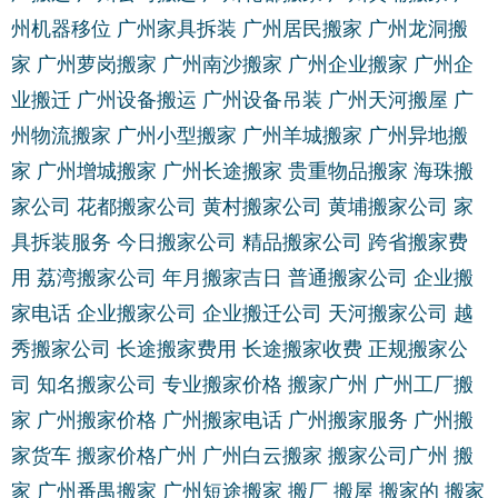
州机器移位
广州家具拆装
广州居民搬家
广州龙洞搬
家
广州萝岗搬家
广州南沙搬家
广州企业搬家
广州企
业搬迁
广州设备搬运
广州设备吊装
广州天河搬屋
广
州物流搬家
广州小型搬家
广州羊城搬家
广州异地搬
家
广州增城搬家
广州长途搬家
贵重物品搬家
海珠搬
家公司
花都搬家公司
黄村搬家公司
黄埔搬家公司
家
具拆装服务
今日搬家公司
精品搬家公司
跨省搬家费
用
荔湾搬家公司
年月搬家吉日
普通搬家公司
企业搬
家电话
企业搬家公司
企业搬迁公司
天河搬家公司
越
秀搬家公司
长途搬家费用
长途搬家收费
正规搬家公
司
知名搬家公司
专业搬家价格
搬家广州
广州工厂搬
家
广州搬家价格
广州搬家电话
广州搬家服务
广州搬
家货车
搬家价格广州
广州白云搬家
搬家公司广州
搬
家
广州番禺搬家
广州短途搬家
搬厂
搬屋
搬家的
搬家