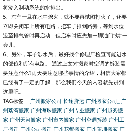
将渗入制动系统的水排出。
织梦好，好织梦
5、汽车一旦在水中熄火，就不要再试图打火了，还要
立即关闭车上所有电路，把车子推到路旁，等到水位
退至排气管时再启动，但启车时应先加一脚油门“烘”一
会儿。
6、另外，车子涉水后，最好找个修理厂检查可能进水
的部位和所有电路。 通过上文对搬家时空调的拆装需
要注意什么?雨天要注意哪些事情的介绍，相信大家都
已经有了一定的了解，那么我们今天的内容就先讲到
这里吧。
TAG标签：
广州搬家公司
长途货运
广州搬家公司_
广
州荔湾搬家
广州海珠搬家
广州专业搬家
广州越秀搬
家
广州天河搬家
广州市内搬家
广州空调拆装
广州工
厂搬迁
广州公司搬迁
广州花都搬家
广州黄埔搬家
广