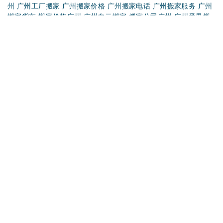
广州搬家物品打包小技巧
广州搬家后客厅的卫生打扫
广州搬家有哪些忌讳
TAG标签：
广州搬家公司
长途货运
广州搬家公司_
广州荔湾搬家
广州海珠搬家
广州专业搬家
广州越秀搬家
广州天河搬家
广州市
内搬家
广州空调拆装
广州工厂搬迁
广州公司搬迁
广州花都搬家
广州黄埔搬家
广州机器移位
广州家具拆装
广州居民搬家
广州龙
洞搬家
广州萝岗搬家
广州南沙搬家
广州企业搬家
广州企业搬迁
广州设备搬运
广州设备吊装
广州天河搬屋
广州物流搬家
广州小
型搬家
广州羊城搬家
广州异地搬家
广州增城搬家
广州长途搬家
贵重物品搬家
海珠搬家公司
花都搬家公司
黄村搬家公司
黄埔搬
家公司
家具拆装服务
今日搬家公司
精品搬家公司
跨省搬家费用
荔湾搬家公司
年月搬家吉日
普通搬家公司
企业搬家电话
企业搬
家公司
企业搬迁公司
天河搬家公司
越秀搬家公司
长途搬家费用
长途搬家收费
正规搬家公司
知名搬家公司
专业搬家价格
搬家广
州
广州工厂搬家
广州搬家价格
广州搬家电话
广州搬家服务
广州
搬家货车
搬家价格广州
广州白云搬家
搬家公司广州
广州番禺搬
家
搬家
广州短途搬家
搬厂
搬屋
搬家的
搬家公
搬家了
搬家知识