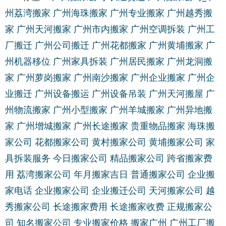
州荔湾搬家
广州海珠搬家
广州专业搬家
广州越秀搬
家
广州天河搬家
广州市内搬家
广州空调拆装
广州工
厂搬迁
广州公司搬迁
广州花都搬家
广州黄埔搬家
广
州机器移位
广州家具拆装
广州居民搬家
广州龙洞搬
家
广州萝岗搬家
广州南沙搬家
广州企业搬家
广州企
业搬迁
广州设备搬运
广州设备吊装
广州天河搬屋
广
州物流搬家
广州小型搬家
广州羊城搬家
广州异地搬
家
广州增城搬家
广州长途搬家
贵重物品搬家
海珠搬
家公司
花都搬家公司
黄村搬家公司
黄埔搬家公司
家
具拆装服务
今日搬家公司
精品搬家公司
跨省搬家费
用
荔湾搬家公司
年月搬家吉日
普通搬家公司
企业搬
家电话
企业搬家公司
企业搬迁公司
天河搬家公司
越
秀搬家公司
长途搬家费用
长途搬家收费
正规搬家公
司
知名搬家公司
专业搬家价格
搬家广州
广州工厂搬