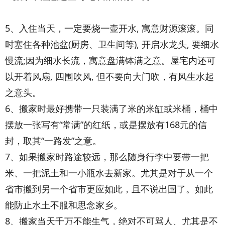
5、入住当天，一定要烧一壶开水, 寓意财源滚滚。同
时塞住各种池盆(厨房、卫生间等), 开启水龙头, 要细水
慢流;因为细水长流，寓意盘满钵满之意。屋宅内还可
以开着风扇, 四围吹风, 但不要向大门吹，有风生水起
之意头。
6、搬家时最好携带一只装满了米的米缸或米桶，桶中
摆放一张写有“常满”的红纸，或是摆放有168元的信
封，取其“一路发”之意。
7、如果搬家时路途较远，那么随身行李中要带一把
米、一把泥土和一小瓶水去新家。尤其是对于从一个
省市搬到另一个省市更应如此，且不说出国了。如此
能防止水土不服和思念家乡。
8、搬家当天千万不能生气，绝对不可骂人、尤其是不