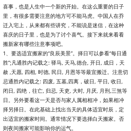
喜事，也是人生中一个新的开始。在这么重要的日子
里，有很多需要注意的地方可不能马虎。中国人在乔
迁入宅上，从来都有些讲究，不能说是迷信，在这种
喜庆的日子里，也是为了讨个喜气。接下来就来看看
搬新家有哪些注意事项吧。
1、要选适宜搬家的“良辰美景”。择日可以参看“每日通
胜”;凡通胜内记载之: 驿马, 天马,德合, 开日, 成日，天
赦 ,天愿, 四相, 时德, 民日, 月恩等等最宜搬迁。注意切
忌通胜内记载之: 四废, 五墓,四离，破日, 平日, 收日,
闭日, 四绝，往亡, 归忌, 天吏, 大时, 月厌, 月刑,三煞等
日。另外要看这一天是否与家人属相相冲，如果相冲
择另择日。在此基础上找出当天的具体适宜时辰，定
出适宜的搬家时间。通常情况下要选择白天搬家。否
则夜间搬家可能影响你的运气。