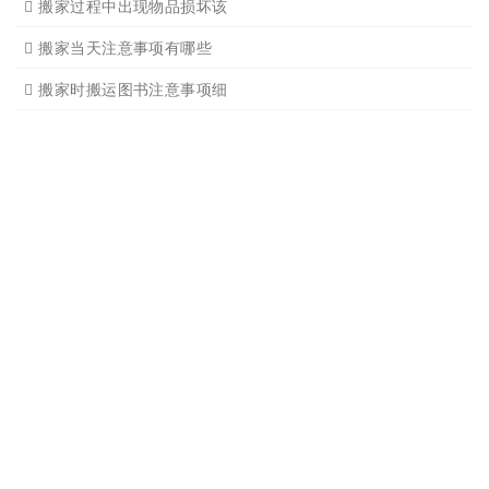
设备搬运需要注意细节
应该怎样选择广州搬家公司
选择广州搬家公司需谨慎
广州搬家流程
搬家有哪些细节是一定要注
广州搬家物品打包技巧
广州搬家入宅注意事项
关于广州搬家几点建议
广州搬家公司那家强哪家好
广州搬家公司告诉你衣物打
广州搬家公司告诉你搬入新