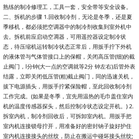
熟练的制冷修理工，工具一套，安全带等安全设备。
二、拆机的步骤 1.回收制冷剂，无论是冬季，还是夏
季移机，都必须把空调器中的制冷剂收集到室外机中
去。拆机前应启动空凋器，可用遥控器设定制冷状
态，待压缩机运转制冷状态正常后，用扳手拧下外机
的液体管与气体管接口上的保帽，关闭高压管(细)的截
止阀门，l分钟(大一点的空调就等2分 钟左右)后管外表
结露，立即关闭低压管(粗)截止阀门，同的迅速关机，
拔下电源插头，用扳手拧紧保险帽，至此回收制冷剂
工作完成。(如果是冬季，宜先用温热的毛巾盖住室内
机的温度传感器探头，然后控制冷状态设定开机。) 2.
拆室内机，制冷剂回收后，可拆卸室内机。用扳手把
室内机连接锁母拧开，用准备好的密封钠子旋好护住
室内机连接接头的丝纹，防止在搬运中碰坏接头丝纹;