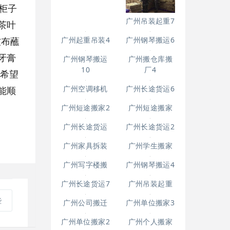
柜子
广州起重吊装5
广州吊装起重7
茶叶
软布蘸
牙膏
广州钢琴搬运6
广州起重吊装4
，希望
能顺
广州钢琴搬运
10
广州搬仓库搬
广州空调移机
厂4
广州长途货运6
广州短途搬家
些
广州短途搬家2