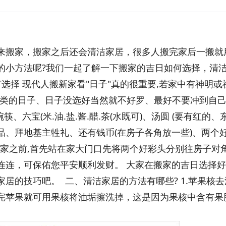
来搬家，搬家之后还会清洁家居，很多人搬完家后一搬就
的小方法呢?我们一起了解一下搬家的吉日如何选择，清
选择 现代人搬新家看"日子"真的很重要,若家中有神明或
"之类的日子、日子没选好当然就不好罗、最好不要冲到自
、六宝(米.油.盐.酱.醋.茶(水既可)、汤圆 (要有红的、
品、拜地基主牲礼、还有钱币(在房子各角放一些)、两个
入新家之前,首先站在家大门口先将两个好彩头分别往房子对
好事连连，可保佑您平安顺利发财。 大家在搬家的吉日选择
居的技巧吧。 二、清洁家居的方法有哪些? 1.苹果核去
完苹果就可用果核将油垢擦洗掉，这是因为果核中含有果