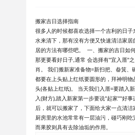
搬家吉日选择指南
很多人的时候都喜欢选择一个吉利的日子
水来清下，那有没有方便又快速清洁家居
居的方法有哪些吧。 一、搬家的吉日如何
那更要看好日子,通常 会选择有"宜入厝
肖。 我们搬新家准备物=新扫把、畚箕、碗筷
都要在上头贴上红纸要圆形的，拜神明物
头(各贴上红纸)。 当天我们入厝=要踏
入(财方),踏入新家第一步要说"起家""
后，就可以搬家了，下面给大家一点清洁家
厨房里的水池常常有一层油污，碰巧刚吃
而果胶则具有去除油垢的作用。