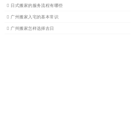
搬家必读
广州搬家禁忌须知
设备搬运需要注意细节
应该怎样选择广州搬家公司
选择广州搬家公司需谨慎
广州搬家流程
搬家有哪些细节是一定要注
广州搬家物品打包技巧
广州搬家入宅注意事项
关于广州搬家几点建议
广州搬家公司那家强哪家好