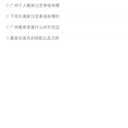
广州搬家入宅的基本常识
广州搬家怎样选择吉日
怎样选择广州搬家公司靠谱
有关搬家前后的基本常识
搬家过程中出现物品损坏该
搬家当天注意事项有哪些
搬家时搬运图书注意事项细
广州个人搬家注意事项有哪
下雨天搬家注意事项有哪些
广州搬家需要什么样车型适
搬家后家具的搭配以及怎样
搬家整理物品有诀窍吗