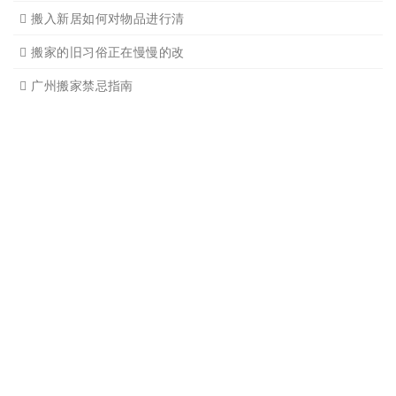
广州搬家后客厅的卫生打扫
广州搬家有哪些忌讳
广州搬家风水细节注意事项
搬入新居如何对物品进行清
搬家的旧习俗正在慢慢的改
广州搬家禁忌指南
广州搬家公司怎么收费的
卧室中床的装修和摆放指南
广州搬家前卧室装饰品摆放
广州搬家物品打包注意事项
广州搬家前装修儿童房的风