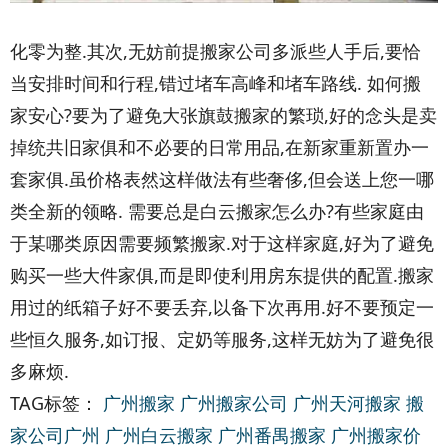
化零为整.其次,无妨前提搬家公司多派些人手后,要恰
当安排时间和行程,错过堵车高峰和堵车路线. 如何搬
家安心?要为了避免大张旗鼓搬家的繁琐,好的念头是卖
掉统共旧家俱和不必要的日常用品,在新家重新置办一
套家俱.虽价格表然这样做法有些奢侈,但会送上您一哪
类全新的领略. 需要总是白云搬家怎么办?有些家庭由
于某哪类原因需要频繁搬家.对于这样家庭,好为了避免
购买一些大件家俱,而是即使利用房东提供的配置.搬家
用过的纸箱子好不要丢弃,以备下次再用.好不要预定一
些恒久服务,如订报、定奶等服务,这样无妨为了避免很
多麻烦.
TAG标签：
广州搬家
广州搬家公司
广州天河搬家
搬
家公司广州
广州白云搬家
广州番禺搬家
广州搬家价