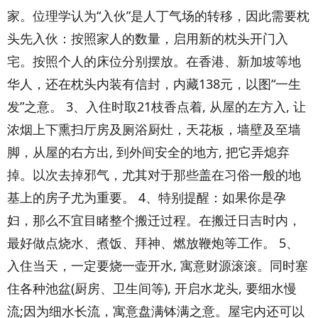
家。位理学认为“入伙”是人丁气场的转移，因此需要枕
头先入伙：按照家人的数量，启用新的枕头开门入
宅。按照个人的床位分别摆放。在香港、新加坡等地
华人，还在枕头内装有信封，内藏138元，以图“一生
发”之意。 3、入住时取21枝香点着, 从屋的左方入, 让
浓烟上下熏扫厅房及厕浴厨灶，天花板，墙壁及至墙
脚，从屋的右方出, 到外间安全的地方, 把它弄熄弃
掉。以次去掉邪气，尤其对于那些盖在习俗一般的地
基上的房子尤为重要。 4、特别提醒：如果你是孕
妇，那么不宜目睹整个搬迁过程。在搬迁日吉时内，
最好做点烧水、煮饭、拜神、燃放鞭炮等工作。 5、
入住当天，一定要烧一壶开水, 寓意财源滚滚。同时塞
住各种池盆(厨房、卫生间等), 开启水龙头, 要细水慢
流;因为细水长流，寓意盘满钵满之意。屋宅内还可以