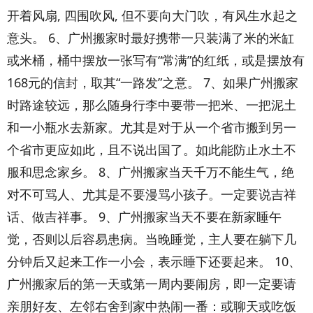
开着风扇, 四围吹风, 但不要向大门吹，有风生水起之
意头。 6、广州搬家时最好携带一只装满了米的米缸
或米桶，桶中摆放一张写有“常满”的红纸，或是摆放有
168元的信封，取其“一路发”之意。 7、如果广州搬家
时路途较远，那么随身行李中要带一把米、一把泥土
和一小瓶水去新家。尤其是对于从一个省市搬到另一
个省市更应如此，且不说出国了。如此能防止水土不
服和思念家乡。 8、广州搬家当天千万不能生气，绝
对不可骂人、尤其是不要漫骂小孩子。一定要说吉祥
话、做吉祥事。 9、广州搬家当天不要在新家睡午
觉，否则以后容易患病。当晚睡觉，主人要在躺下几
分钟后又起来工作一小会，表示睡下还要起来。 10、
广州搬家后的第一天或第一周内要闹房，即一定要请
亲朋好友、左邻右舍到家中热闹一番：或聊天或吃饭