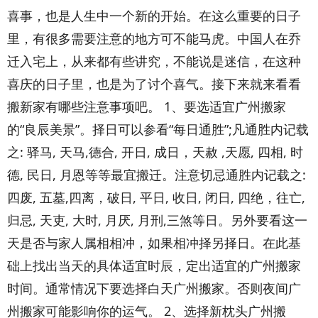
喜事，也是人生中一个新的开始。在这么重要的日子
里，有很多需要注意的地方可不能马虎。中国人在乔
迁入宅上，从来都有些讲究，不能说是迷信，在这种
喜庆的日子里，也是为了讨个喜气。接下来就来看看
搬新家有哪些注意事项吧。 1、要选适宜广州搬家
的“良辰美景”。择日可以参看“每日通胜”;凡通胜内记载
之: 驿马, 天马,德合, 开日, 成日，天赦 ,天愿, 四相, 时
德, 民日, 月恩等等最宜搬迁。注意切忌通胜内记载之:
四废, 五墓,四离，破日, 平日, 收日, 闭日, 四绝，往亡,
归忌, 天吏, 大时, 月厌, 月刑,三煞等日。另外要看这一
天是否与家人属相相冲，如果相冲择另择日。在此基
础上找出当天的具体适宜时辰，定出适宜的广州搬家
时间。通常情况下要选择白天广州搬家。否则夜间广
州搬家可能影响你的运气。 2、选择新枕头广州搬