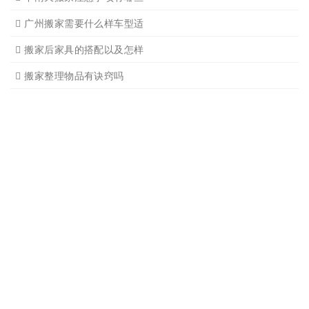
搬家有哪些细节是一定要注
广州搬家物品打包技巧
广州搬家入宅注意事项
关于广州搬家几点建议
广州搬家公司那家强哪家好
广州搬家公司告诉你衣物打
广州搬家公司告诉你搬入新
日式搬家的服务流程有哪些
广州搬家入宅的基本常识
广州搬家怎样选择吉日
怎样选择广州搬家公司靠谱
有关搬家前后的基本常识