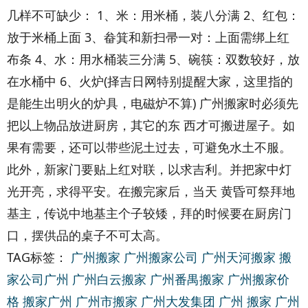
几样不可缺少： 1、米：用米桶，装八分满 2、红包：
放于米桶上面 3、畚箕和新扫帚一对：上面需绑上红
布条 4、水：用水桶装三分满 5、碗筷：双数较好，放
在水桶中 6、火炉(择吉日网特别提醒大家，这里指的
是能生出明火的炉具，电磁炉不算) 广州搬家时必须先
把以上物品放进厨房，其它的东 西才可搬进屋子。如
果有需要，还可以带些泥土过去，可避免水土不服。
此外，新家门要贴上红对联，以求吉利。并把家中灯
光开亮，求得平安。在搬完家后，当天 黄昏可祭拜地
基主，传说中地基主个子较矮，拜的时候要在厨房门
口，摆供品的桌子不可太高。
TAG标签：
广州搬家
广州搬家公司
广州天河搬家
搬
家公司广州
广州白云搬家
广州番禺搬家
广州搬家价
格
搬家广州
广州市搬家
广州大发集团
广州 搬家
广州