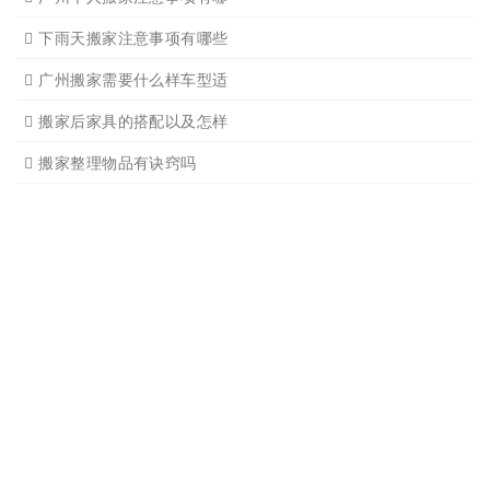
广州搬家入宅注意事项
关于广州搬家几点建议
广州搬家公司那家强哪家好
广州搬家公司告诉你衣物打
广州搬家公司告诉你搬入新
日式搬家的服务流程有哪些
广州搬家入宅的基本常识
广州搬家怎样选择吉日
怎样选择广州搬家公司靠谱
有关搬家前后的基本常识
搬家过程中出现物品损坏该
搬家当天注意事项有哪些