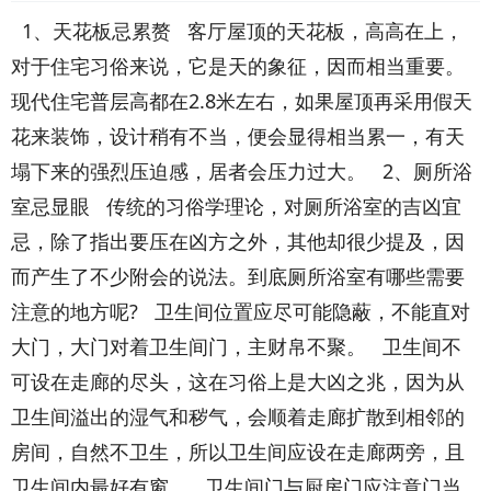
1、天花板忌累赘 客厅屋顶的天花板，高高在上，
对于住宅习俗来说，它是天的象征，因而相当重要。
现代住宅普层高都在2.8米左右，如果屋顶再采用假天
花来装饰，设计稍有不当，便会显得相当累一，有天
塌下来的强烈压迫感，居者会压力过大。 2、厕所浴
室忌显眼 传统的习俗学理论，对厕所浴室的吉凶宜
忌，除了指出要压在凶方之外，其他却很少提及，因
而产生了不少附会的说法。到底厕所浴室有哪些需要
注意的地方呢? 卫生间位置应尽可能隐蔽，不能直对
大门，大门对着卫生间门，主财帛不聚。 卫生间不
可设在走廊的尽头，这在习俗上是大凶之兆，因为从
卫生间溢出的湿气和秽气，会顺着走廊扩散到相邻的
房间，自然不卫生，所以卫生间应设在走廊两旁，且
卫生间内最好有窗。 卫生间门与厨房门应注意门当