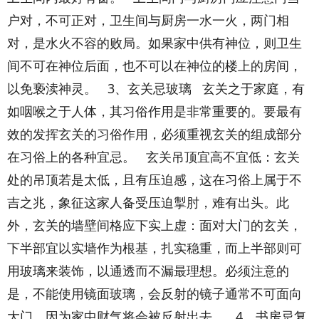
户对，不可正对，卫生间与厨房一水一火，两门相
对，是水火不容的败局。如果家中供有神位，则卫生
间不可在神位后面，也不可以在神位的楼上的房间，
以免亵渎神灵。 3、玄关忌玻璃 玄关之于家庭，有
如咽喉之于人体，其习俗作用是非常重要的。要最有
效的发挥玄关的习俗作用，必须重视玄关的组成部分
在习俗上的各种宜忌。 玄关吊顶宜高不宜低：玄关
处的吊顶若是太低，且有压迫感，这在习俗上属于不
吉之兆，象征这家人备受压迫掣肘，难有出头。此
外，玄关的墙壁间格应下实上虚：面对大门的玄关，
下半部宜以实墙作为根基，扎实稳重，而上半部则可
用玻璃来装饰，以通透而不漏最理想。必须注意的
是，不能使用镜面玻璃，会反射的镜子通常不可面向
大门，因为家中财气将会被反射出去。 4、书房忌复