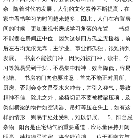
杂 随着时代的发展，人们的文化素养不断提高，在
家中看书学习的时间越来越多，因此，人们在布置房
间的时候，更加重视书房或学习角落的布置。 书桌
不能摆在房间正中位，因为这是四方孤立无援格，前
后左右均无依无靠，主学业、事业都孤独，很难得到
发展。 书桌不能被门冲，因为如被门冲，读书、学
习等就易受到干扰，不易集中精神，效率降低，容易
犯错。 书房的门向也要注意，首先不能正对厕所、
厨房、否则会令文昌受水火冲击，并引入秽气，导致
精神不佳。除此之外，坐椅切记不要被横梁压项，及
类似横梁的物件如空调器、吊灯等压在头上，如有这
样的情形，则易于处处受制，难以舒展。 5、阳台忌
杂物 阳台是住宅纳气的重要通道，应尽量保持开阔
明亮，种植物忌过密，将光线遮挡。 位于西南方与