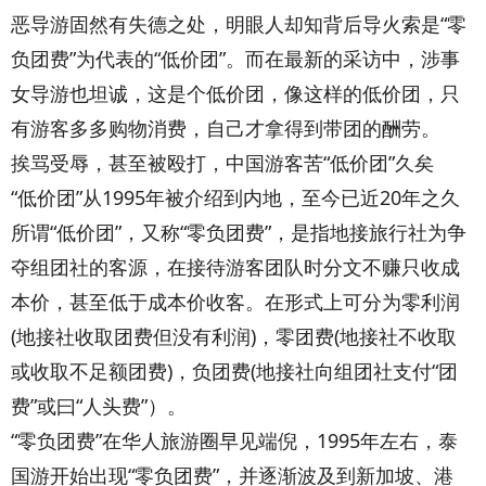
恶导游固然有失德之处，明眼人却知背后导火索是“零
负团费”为代表的“低价团”。而在最新的采访中，涉事
女导游也坦诚，这是个低价团，像这样的低价团，只
有游客多多购物消费，自己才拿得到带团的酬劳。
挨骂受辱，甚至被殴打，中国游客苦“低价团”久矣
“低价团”从1995年被介绍到内地，至今已近20年之久
所谓“低价团”，又称“零负团费”，是指地接旅行社为争
夺组团社的客源，在接待游客团队时分文不赚只收成
本价，甚至低于成本价收客。在形式上可分为零利润
(地接社收取团费但没有利润)，零团费(地接社不收取
或收取不足额团费)，负团费(地接社向组团社支付“团
费”或曰“人头费”）。
“零负团费”在华人旅游圈早见端倪，1995年左右，泰
国游开始出现“零负团费”，并逐渐波及到新加坡、港