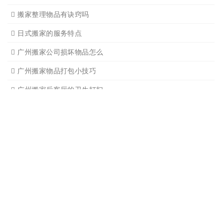
搬家过程中出现物品损坏该
搬家当天注意事项有哪些
搬家时搬运图书注意事项细
广州个人搬家注意事项有哪
下雨天搬家注意事项有哪些
广州搬家需要什么样车型适
搬家后家具的搭配以及怎样
搬家整理物品有诀窍吗
日式搬家的服务特点
广州搬家公司损坏物品怎么
广州搬家物品打包小技巧
广州搬家后客厅的卫生打扫