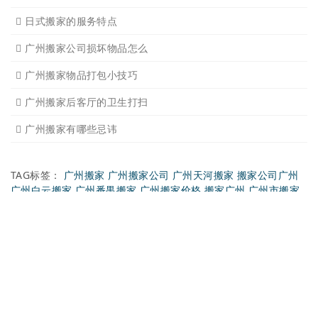
下雨天搬家注意事项有哪些
广州搬家需要什么样车型适
搬家后家具的搭配以及怎样
搬家整理物品有诀窍吗
日式搬家的服务特点
广州搬家公司损坏物品怎么
广州搬家物品打包小技巧
广州搬家后客厅的卫生打扫
广州搬家有哪些忌讳
TAG标签：
广州搬家
广州搬家公司
广州天河搬家
搬家公司广州
广州白云搬家
广州番禺搬家
广州搬家价格
搬家广州
广州市搬家
广州大发集团
广州 搬家
广州 搬家公司
广州人人搬家
大众搬家广
州