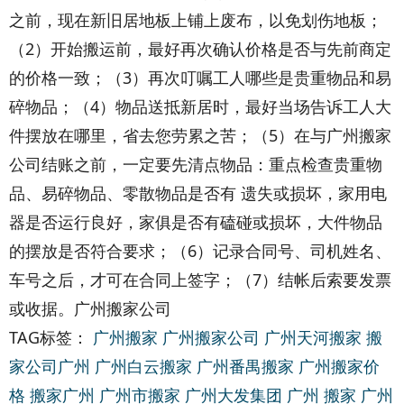
之前，现在新旧居地板上铺上废布，以免划伤地板；
（2）开始搬运前，最好再次确认价格是否与先前商定
的价格一致；（3）再次叮嘱工人哪些是贵重物品和易
碎物品；（4）物品送抵新居时，最好当场告诉工人大
件摆放在哪里，省去您劳累之苦；（5）在与广州搬家
公司结账之前，一定要先清点物品：重点检查贵重物
品、易碎物品、零散物品是否有 遗失或损坏，家用电
器是否运行良好，家俱是否有磕碰或损坏，大件物品
的摆放是否符合要求；（6）记录合同号、司机姓名、
车号之后，才可在合同上签字；（7）结帐后索要发票
或收据。广州搬家公司
TAG标签：
广州搬家
广州搬家公司
广州天河搬家
搬
家公司广州
广州白云搬家
广州番禺搬家
广州搬家价
格
搬家广州
广州市搬家
广州大发集团
广州 搬家
广州