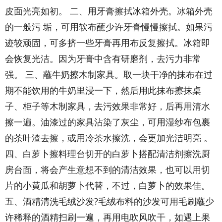
皮面光亮如初。 二、用牙膏擦拭冰箱外壳。冰箱外壳
的一般污 垢，可用软布蘸少许牙膏慢慢擦拭。如果污
迹较顽固，可多挤一些牙膏再用布反复擦拭。冰箱即
会恢复光洁。因为牙膏中含有研磨剂，去污力非常
强。 三、蘸牛奶擦木制家具。取一块干净的抹布在过
期不能饮用的牛奶里浸一下，然后用此抹布擦抹桌
子、柜子等木制家具，去污效果非常好，后再用清水
擦一遍。油漆过的家具沾染了灰尘，可用湿纱布包裹
的茶叶渣去擦，或用冷茶水擦洗，会更加光洁明亮 。
四、白萝卜擦料理台切开的白萝卜搭配清洁剂擦洗厨
房台面，将会产生意想不到的清洁效果，也可以用切
片的小黄瓜和胡萝卜代替，不过，白萝卜的效果佳。
五、酒精清洗毛绒沙发?毛绒布料的沙发可用毛刷蘸少
许稀释的酒精扫刷一遍，再用电吹风吹干，如遇上果