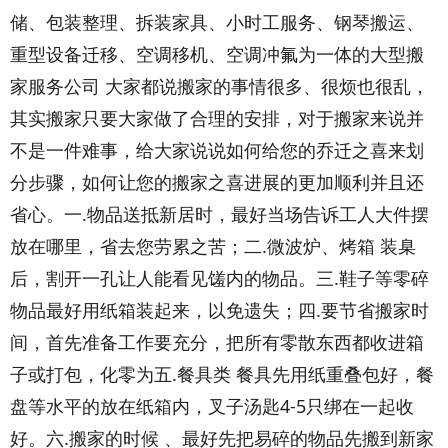
储、包装整理、拆装家具、小时工服务、钢琴搬运、
重型设备迁移、空调移机、空调冲氟为一体的大型搬
家服务公司 大家都说搬家的事情很多、很烦也很乱，
其实搬家只要大家做了合理的安排，对于搬家来说并
不是一件难事，给大家说说如何给您的乔迁之喜来划
分步骤，如何让您的搬家之喜进展的更加顺利并且还
省心。一.物品送抵新居时，最好当场告诉工人大件摆
放在哪里，省去您劳累之苦；二.微波炉、烤箱 装臬
后，割开一孔让人能看见馐内的物品。三.鞋子等零碎
物品最好用纸箱装起来，以免遗失；四.要节省搬家时
间，首先准备工作要充分，把所有零散东西都收进箱
子或打包，化零为五.餐具类 餐具先用纸重叠包好，餐
盘等水平的放在纸箱内，叉子汤匙4-5只绑在一起收
好。六.搬家的时候 、最好先把易碎的物品先搬到新家