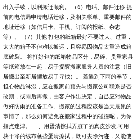
出入手续，以利搬迁顺利。 （6）电话、邮件迁移 提
前向电信局申请电话迁移，及相关帐单、重要邮件的
地址迁移（如信用卡、手机、订阅的报纸、杂志
等）。 （7）其他 打包的纸箱最好不要过大、过重，
太大的箱子不但难以搬运，且容易因物品太重造成箱
底破裂。 将打好包的纸箱物品区分，易碎、贵重家具
等纸箱放在一起，易于提醒搬家服务人员的注意（旧
居搬出至新居摆放易于寻找）。 若遇到下雨的季节，
担心物品淋湿，应在搬家前预先与搬家公司联系是否
改期，或雨后再搬，由客户作出决定，自己应对物品
做好防雨的准备工作。搬家的过程应该是当天最累的
事情了，那么如何避免在搬家过程中的碰撞呢，为你
指点迷津。 一、用蛋清擦拭弄脏了的真皮沙发,可用一
块干净的绒布蘸些蛋清擦拭，既可去除污迹，又能使