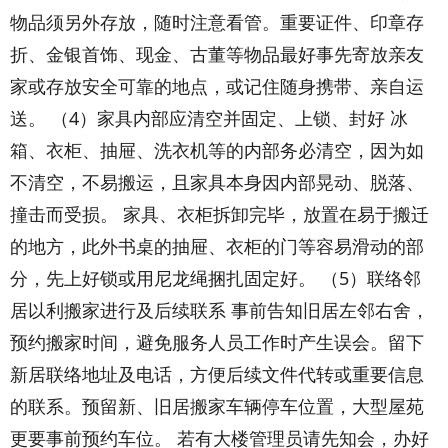
物品须另外存放，随时注意看管。重要证件、印章存
折、金银首饰、现金、古董等物品最好事先寄放亲友
家或存放安全可靠的地点，或记住随身携带、亲自运
送。 （4）家具内部应清空并固定、上锁、封好 冰
箱、衣柜、抽屉、洗衣机等的内部务必清空，因为如
不清空，不易搬运，且家具本身因内部晃动、脱落、
撞击而受损。 家具、衣柜拆卸完毕，放置在易于搬迁
的地方，此外书桌的抽屉、衣柜的门等容易滑动的部
分，先上好锁或用尼龙绳捆扎固定好。 （5）联络邻
居以利搬家进行及后续联系 事前告知旧居左邻右舍，
预约搬家时间，避免服务人员工作时产生误会。留下
新居联络地址及电话，方便后续文件代转或重要信息
的联系。预留新、旧居搬家车辆停车位置，大型屋苑
更要事前预约车位。 若有大楼管理员请先知会，办好