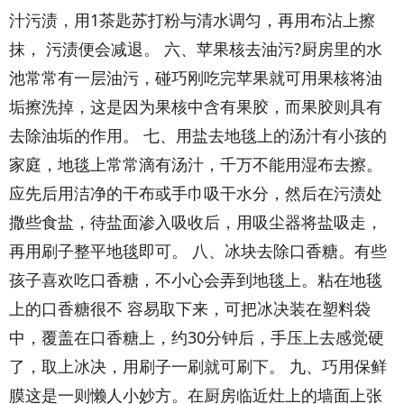
汁污渍，用1茶匙苏打粉与清水调匀，再用布沾上擦
抹， 污渍便会减退。 六、苹果核去油污?厨房里的水
池常常有一层油污，碰巧刚吃完苹果就可用果核将油
垢擦洗掉，这是因为果核中含有果胶，而果胶则具有
去除油垢的作用。 七、用盐去地毯上的汤汁有小孩的
家庭，地毯上常常滴有汤汁，千万不能用湿布去擦。
应先后用洁净的干布或手巾吸干水分，然后在污渍处
撒些食盐，待盐面渗入吸收后，用吸尘器将盐吸走，
再用刷子整平地毯即可。 八、冰块去除口香糖。有些
孩子喜欢吃口香糖，不小心会弄到地毯上。粘在地毯
上的口香糖很不 容易取下来，可把冰决装在塑料袋
中，覆盖在口香糖上，约30分钟后，手压上去感觉硬
了，取上冰决，用刷子一刷就可刷下。 九、巧用保鲜
膜这是一则懒人小妙方。在厨房临近灶上的墙面上张