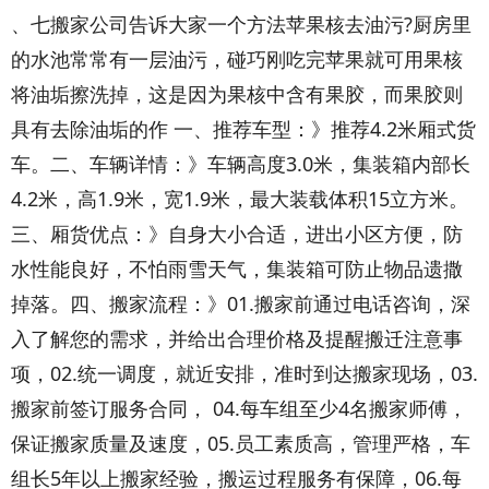
、七搬家公司告诉大家一个方法苹果核去油污?厨房里
的水池常常有一层油污，碰巧刚吃完苹果就可用果核
将油垢擦洗掉，这是因为果核中含有果胶，而果胶则
具有去除油垢的作 一、推荐车型：》推荐4.2米厢式货
车。二、车辆详情：》车辆高度3.0米，集装箱内部长
4.2米，高1.9米，宽1.9米，最大装载体积15立方米。
三、厢货优点：》自身大小合适，进出小区方便，防
水性能良好，不怕雨雪天气，集装箱可防止物品遗撒
掉落。四、搬家流程：》01.搬家前通过电话咨询，深
入了解您的需求，并给出合理价格及提醒搬迁注意事
项，02.统一调度，就近安排，准时到达搬家现场，03.
搬家前签订服务合同， 04.每车组至少4名搬家师傅，
保证搬家质量及速度，05.员工素质高，管理严格，车
组长5年以上搬家经验，搬运过程服务有保障，06.每